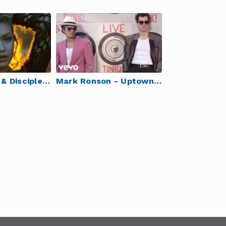
Calvin Harris & Disciples - How Deep Is Your Love
Mark Ronson - Uptown Funk ft. Bruno Mars