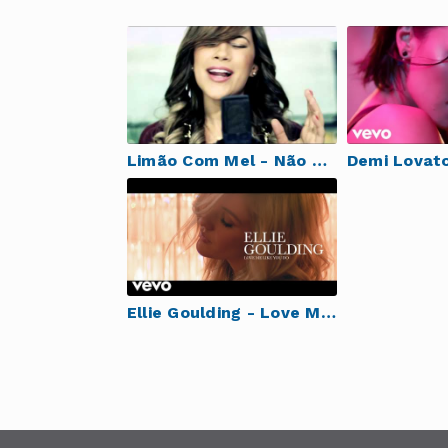
Limão Com Mel - Não Existe Nada Entre Nós
Ellie Goulding - Love Me Like You Do (Official Video)