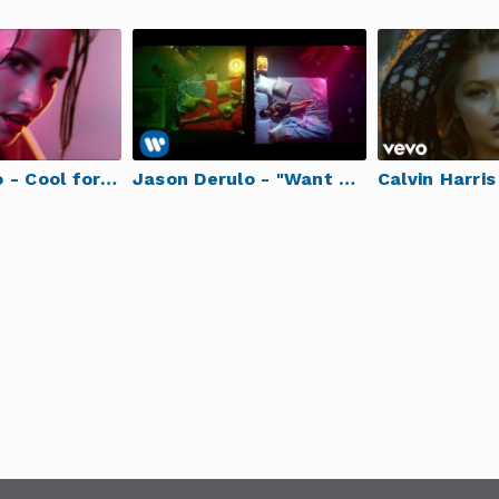
Demi Lovato - Cool for the Summer (Official Video)
Jason Derulo - "Want To Want Me" (Official Video)