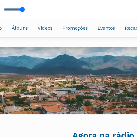
cesa
o
Álbuns
Vídeos
Promoções
Eventos
Reca
Agora na rádio