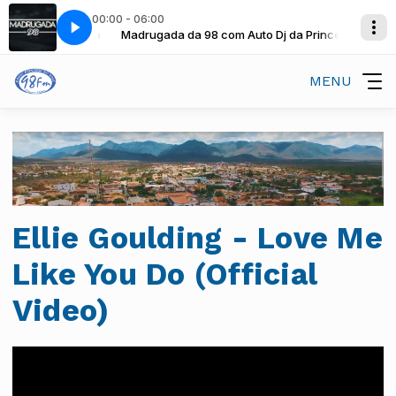
00:00 - 06:00
 Dj da Princesa
Madrugada da 98 com Auto Dj da Princesa
MENU
Ellie Goulding - Love Me
Like You Do (Official
Video)