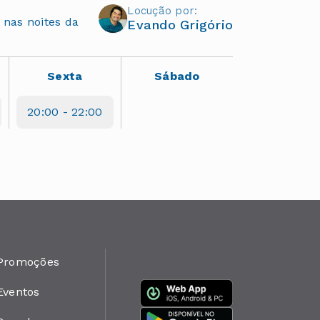
Locução por:
nas noites da
Evando Grigório
Sexta
Sábado
20:00 - 22:00
Promoções
Eventos